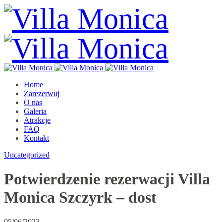
Home
Zarezerwuj
O nas
Galeria
Atrakcje
FAQ
Kontakt
Uncategorized
Potwierdzenie rezerwacji Villa
Monica Szczyrk – dost
05/06/2023