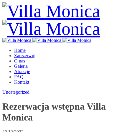
Home
Zarezerwuj
O nas
Galeria
Atrakcje
FAQ
Kontakt
Uncategorized
Rezerwacja wstępna Villa
Monica
30/12/2022