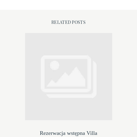
O nas
RELATED POSTS
Galeria
Atrakcje
FAQ
Kontakt
Rezerwacja wstępna Villa